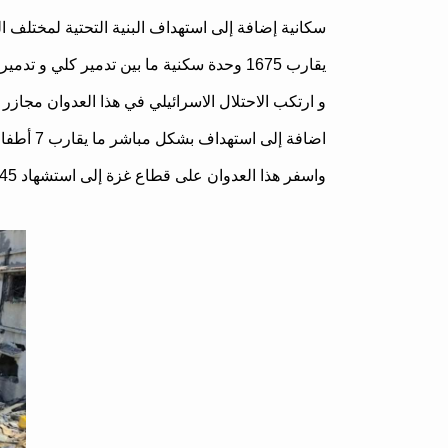
سكانية إضافة إلى استهداف البنية التحتية لمختلف
يقارب 1675 وحدة سكنية ما بين تدمير كلي و تدمير جزئي .
و ارتكب الاحتلال الاسرائيلي في هذا العدوان مجا
اضافة إلى استهداف بشكل مباشر ما يقارب 7 أطفال في مخيم جباليا شمال قطاع غزة .
واسفر هذا العدوان على قطاع غزة إلى استشهاد 45 فلسطيناً بينهم 16 طفلاً و 4 سيدات وأصابة ما يزيد عن 360 فلسطيناً بجراح مختلفة.